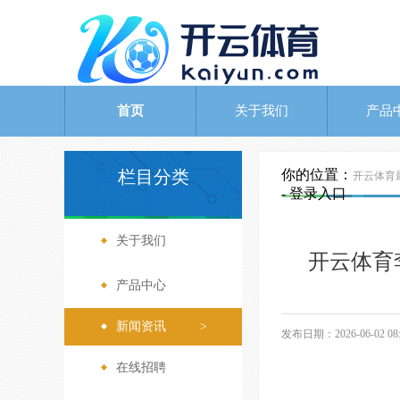
首页
关于我们
产品
栏目分类
你的位置：
开云体育最
- 登录入口
关于我们
>
开云体育
产品中心
>
新闻资讯
>
发布日期：2026-06-02 
在线招聘
>