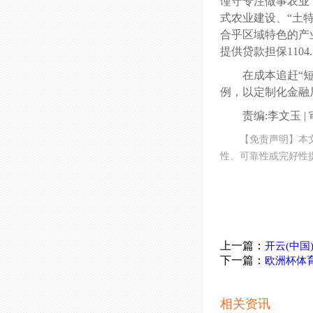
谨守专注做事农业
式农业建设、“土
合乎区域特色的产
提供贷款担保1104
在成本追赶“
例，以定制化金融
责编:李文玉 | 
【免责声明】本
性、可靠性或完好性提供
上一篇：
开云(中国
下一篇：
欧洲杯体
相关资讯