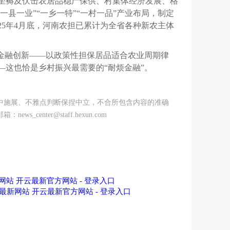
坐褥及伏击农居品稳产保供、村集体经济发展、格
县一业”“一乡一特”“一村一品”产业布局，制定
25年4月底，河南农担已累计为全省各种新农主体
金融创新——以政策性担保居品适合农业周期律
这也恰是乡村振兴最需要的“耐烦金融”。
中施展、不雅点判断保捏中立，不合所包含内容的准确
ter@staff.hexun.com
新网站 开云最新官方网站 - 登录入口
新网站 开云最新官方网站 - 登录入口