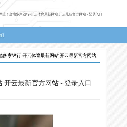
探望了当地多家银行-开云体育最新网站 开云最新官方网站 - 登录入口
们
地多家银行-开云体育最新网站 开云最新官方网站
开云最新官方网站 - 登录入口