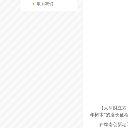
联系我们
>
【大河财立方
年树木”的漫长征
在豫南创新老