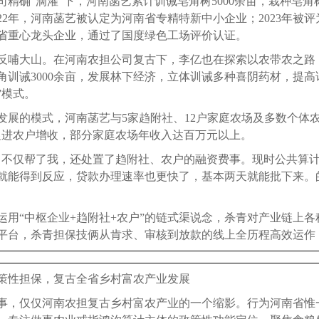
精确“滴灌”下，河南菡艺累计训诫皂角树5000余亩，栽种皂角树
22年，河南菡艺被认定为河南省专精特新中小企业；2023年被评
省重心龙头企业，通过了国度绿色工场评价认证。
反哺大山。在河南农担公司复古下，李亿也在探索以农带农之路
角训诫3000余亩，发展林下经济，立体训诫多种喜阴药材，提
”模式。
发展的模式，河南菡艺与5家趋附社、12户家庭农场及多数个体农
促进农户增收，部分家庭农场年收入达百万元以上。
司不仅帮了我，还处置了趋附社、农户的融资费事。现时公共算计
就能得到反应，贷款办理速率也更快了，基本两天就能批下来。
运用“中枢企业+趋附社+农户”的链式渠说念，杀青对产业链上
平台，杀青担保技俩从肯求、审核到放款的线上全历程高效运作
元政策性担保，复古全省乡村富农产业发展
事，仅仅河南农担复古乡村富农产业的一个缩影。行为河南省惟