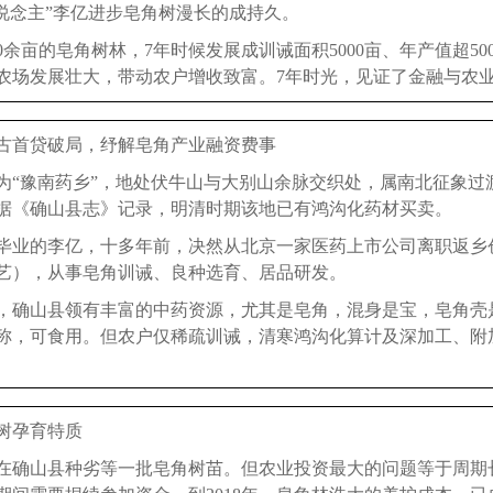
东说念主”李亿进步皂角树漫长的成持久。
0余亩的皂角树林，7年时候发展成训诫面积5000亩、年产值超5
庭农场发展壮大，带动农户增收致富。7年时光，见证了金融与农业
古首贷破局，纾解皂角产业融资费事
为“豫南药乡”，地处伏牛山与大别山余脉交织处，属南北征象过
据《确山县志》记录，明清时期该地已有鸿沟化药材买卖。
毕业的李亿，十多年前，决然从北京一家医药上市公司离职返乡
艺），从事皂角训诫、良种选育、居品研发。
，确山县领有丰富的中药资源，尤其是皂角，混身是宝，皂角壳
称，可食用。但农户仅稀疏训诫，清寒鸿沟化算计及深加工、附
树孕育特质
李亿在确山县种劣等一批皂角树苗。但农业投资最大的问题等于周