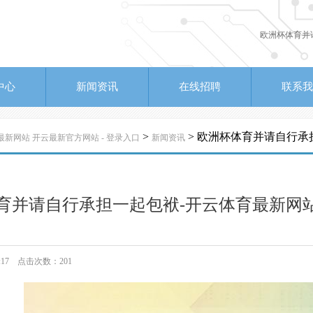
欧洲杯体育并
中心
新闻资讯
在线招聘
联系我
>
> 欧洲杯体育并请自行承
新网站 开云最新官方网站 - 登录入口
新闻资讯
育并请自行承担一起包袱-开云体育最新网站 
07:17 点击次数：201