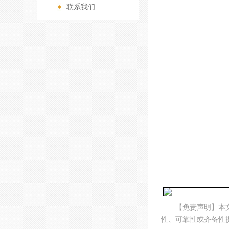
联系我们
>
【免责声明】本
性、可靠性或齐备性提供