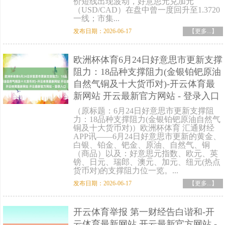
价短线出现波动，好意思元兑加元
（USD/CAD）在盘中曾一度回升至1.3720
一线；市集...
发布日期：2026-06-17
【更多...】
欧洲杯体育6月24日好意思市更新支撑
阻力：18品种支撑阻力(金银铂钯原油
自然气铜及十大货币对)-开云体育最
新网站 开云最新官方网站 - 登录入口
（原标题：6月24日好意思市更新支撑阻
力：18品种支撑阻力(金银铂钯原油自然气
铜及十大货币对)）欧洲杯体育 汇通财经
APP讯——6月24日好意思市更新的黄金、
白银、铂金、钯金、原油、自然气、铜
（商品）以及：好意思元指数、欧元、英
镑、日元、瑞郎、澳元、加元、纽元(热点
货币对)的支撑阻力位一览。...
发布日期：2026-06-17
【更多...】
开云体育举报 第一财经告白谐和-开
云体育最新网站 开云最新官方网站 -