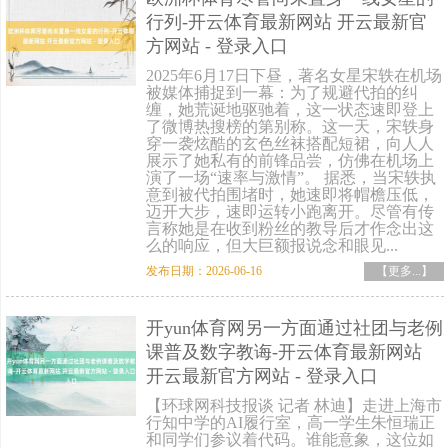
行列-开云体育最新网站 开云最新官
方网站 - 登录入口
2025年6月17日下昼，著名女星宋轶在机场
被媒体捕捉到一幕：为了规避代拍的纠
缠，她荒诞地驱驰着，这一状态速即登上
了微博热搜榜的第别称。这一天，宋轶身
穿一袭炫酷的玄色丝袜搭配短裙，向人人
展示了她私有的前锋品尝，仿佛在机场上
演了一场“速率与激情”。 据悉，当宋轶执
意到被代拍围堵时，她速即将帽檐压低，
迈开大步，速即运转小跑离开。尽管有传
言称她是在收到粉丝的教导后才作念出这
么的响应，但大巨额报说念和眼见...
发布日期：2026-06-16
【更多...】
开yun体育网另一方面通过社团与老例
课普及数字教诲-开云体育最新网站
开云最新官方网站 - 登录入口
【环球网科技报谈 记者 林迪】走进上海市
行知中学的AI履行室，高一学生朱恒瑞正
和同学们参议着代码。谁能意象，这位如