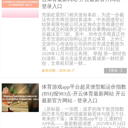
登录入口
凭据处置部门相关使命条款，为进一步裁
汰作念市商交游结算成本，中央国债登记
结算有限包袱公司决定将作念市商通过作
念市成交的现券交游结算办事费由8折进一
步裁汰至7.5折。其中，对作念市商真正作
念市交游的识别和认定开云体育，之外汇
交游中心传送给公司的作念市成交数据为
准。以上优惠模范自2026年7月1日起至
2028年12月31日止有用。 举报 第一财经告
白谐和，请点击这里此执看成第一财经原
创，文章权归第一财...
发布日期：2026-06-17
【更多...】
体育游戏app平台超灵便型船运价指数
(BSI)报983点-开云体育最新网站 开云
最新官方网站 - 登录入口
（原标题：一张图：波罗的海干散货指数
因巴拿马型船的强盛发扬罢休勾搭五个往
将来的下落）体育游戏app平台 汇通财经
APP讯——最新数据清楚，2025年6月24日