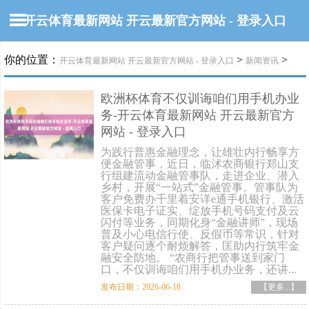
开云体育最新网站 开云最新官方网站 - 登录入口
你的位置：
>
>
开云体育最新网站 开云最新官方网站 - 登录入口
新闻资讯
欧洲杯体育不仅训诲咱们用手机办业
务-开云体育最新网站 开云最新官方
网站 - 登录入口
为践行普惠金融理念，让雄壮内行畅享方
便金融管事，近日，临沭农商银行郑山支
行组建流动金融管事队，走进企业、潜入
乡村，开展“一站式”金融管事。管事队为
客户免费办千里着安详e通手机银行、激活
医保卡电子证实、绽放手机号码支付及云
闪付等业务，同期化身“金融讲师”，现场
普及小心电信行使、反假币等常识，针对
客户疑问逐个耐烦解答，匡助内行筑牢金
融安全防地。 “农商行把管事送到家门
口，不仅训诲咱们用手机办业务，还讲...
发布日期：2026-06-18
【更多...】