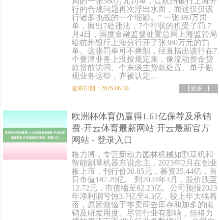
局的一张380万元罚单，让杭州银行上海分
行的合规问题再次浮出水面，而这仅仅该
行诸多挑战的一个缩影。” 一张380万罚
单，揪出7处违法，7个行状的也受了罚 7
月4日，国度金融监督处置总局上海监管局
给杭州银行上海分行开了张380万元的罚
单。这张罚单可不爽朗，径直指出该行在7
个要津业务上没按规定来，像流动资金贷
款贷前访问、个东谈主贷款处置、单子贴
现业务这些，齐被认定...
发布日期：2026-06-30
【更多...】
欧洲杯体育仍赢得1.61亿保荐及承销
费-开云体育最新网站 开云最新官方
网站 - 登录入口
格力博，专营新动力园林机械如割草机和
智能割草机器东说念主，2023年2月在创业
板上市，刊行价30.85元，募资35.44亿，首
日市值187.29亿。 到2024年3月，股价跌至
12.72元，市值缩至62.23亿。公司预报2023
年净利润亏蚀3.7亿至4.3亿，较上年大幅着
落，原因烦恼于零卖商去库存和加多的倾
销及研发用度。尽管行业有影响，但格力